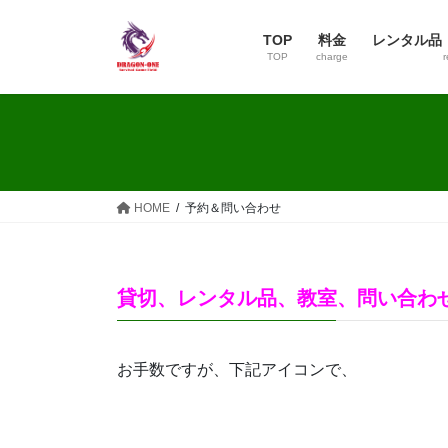
コ
ナ
ン
ビ
TOP
料金
レンタル品
テ
ゲ
TOP
charge
r
ン
ー
ツ
シ
へ
ョ
ス
ン
キ
に
ッ
移
HOME
予約＆問い合わせ
プ
動
貸切、レンタル品、教室、問い合
お手数ですが、下記アイコンで、