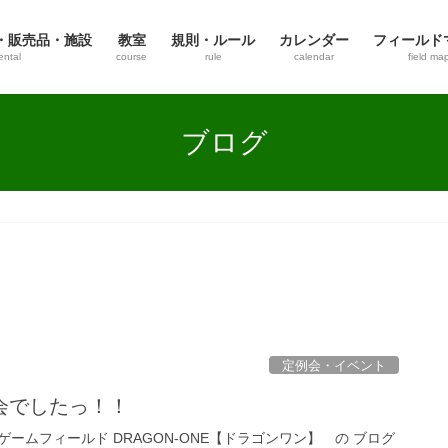
・販売品・施設
教室
規則・ルール
カレンダー
フィールド
ental
course
rule
calendar
field ma
ブログ
定例会・イベント
会でしたっ！！
ームフィールド DRAGON-ONE【ドラゴンワン】 の ブログ