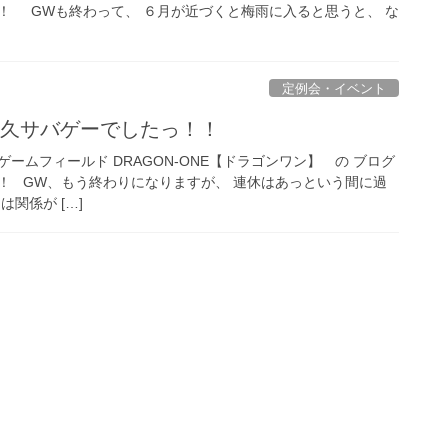
！ GWも終わって、 ６月が近づくと梅雨に入ると思うと、 な
定例会・イベント
耐久サバゲーでしたっ！！
ームフィールド DRAGON-ONE【ドラゴンワン】 の ブログ
！ GW、もう終わりになりますが、 連休はあっという間に過
関係が […]