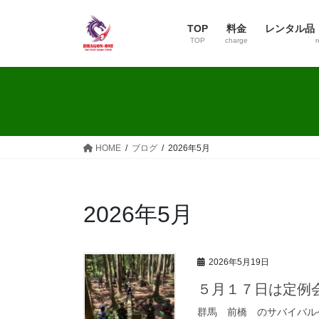
コ
ナ
ン
ビ
TOP
料金
レンタル品
テ
ゲ
TOP
charge
r
ン
ー
ツ
シ
へ
ョ
ス
ン
キ
に
ッ
移
HOME
ブログ
2026年5月
プ
動
2026年5月
2026年5月19日
５月１７日は定例
群馬 前橋 のサバイバルゲ